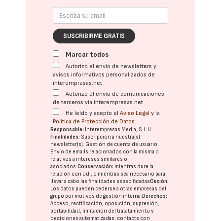
SUSCRIBIRME GRATIS
Marcar todos
Autorizo el envío de newsletters y
avisos informativos personalizados de
interempresas.net
Autorizo el envío de comunicaciones
de terceros vía interempresas.net
He leído y acepto el
Aviso Legal
y la
Política de Protección de Datos
Responsable:
Interempresas Media, S.L.U.
Finalidades:
Suscripción a nuestra(s)
newsletter(s). Gestión de cuenta de usuario.
Envío de emails relacionados con la misma o
relativos a intereses similares o
asociados.
Conservación:
mientras dure la
relación con Ud., o mientras sea necesario para
llevar a cabo las finalidades especificadas
Cesión:
Los datos pueden cederse a otras
empresas del
grupo
por motivos de gestión interna.
Derechos:
Acceso, rectificación, oposición, supresión,
portabilidad, limitación del tratatamiento y
decisiones automatizadas:
contacte con