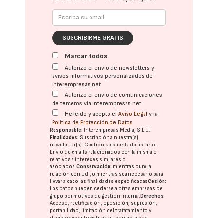
SUSCRIBIRME GRATIS
Marcar todos
Autorizo el envío de newsletters y
avisos informativos personalizados de
interempresas.net
Autorizo el envío de comunicaciones
de terceros vía interempresas.net
He leído y acepto el
Aviso Legal
y la
Política de Protección de Datos
Responsable:
Interempresas Media, S.L.U.
Finalidades:
Suscripción a nuestra(s)
newsletter(s). Gestión de cuenta de usuario.
Envío de emails relacionados con la misma o
relativos a intereses similares o
asociados.
Conservación:
mientras dure la
relación con Ud., o mientras sea necesario para
llevar a cabo las finalidades especificadas
Cesión:
Los datos pueden cederse a otras
empresas del
grupo
por motivos de gestión interna.
Derechos:
Acceso, rectificación, oposición, supresión,
portabilidad, limitación del tratatamiento y
decisiones automatizadas:
contacte con