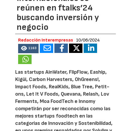
reúnen en ftalks’24
buscando inversión y
negocio
Redacción Interempresas
10/06/2024
1163
Las startups AinWater, FlipFlow, Eaship,
Kigüi, Carbon Harvesters, OhGreens!,
Impact Foods, RealKids, Blue Tree, Petit-
ons, Let It V Foods, Quevana, Relash, Lov
Ferments, Moa FoodTech e Innomy
competirán por ser reconocidas como las
mejores startups foodtech en las
categorías de Innovación y Sostenibilidad,
en unos premios respaldados por Solulim y