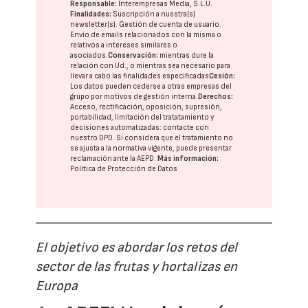
Responsable:
Interempresas Media, S.L.U.
Finalidades:
Suscripción a nuestra(s)
newsletter(s). Gestión de cuenta de usuario.
Envío de emails relacionados con la misma o
relativos a intereses similares o
asociados.
Conservación:
mientras dure la
relación con Ud., o mientras sea necesario para
llevar a cabo las finalidades especificadas
Cesión:
Los datos pueden cederse a otras
empresas del
grupo
por motivos de gestión interna.
Derechos:
Acceso, rectificación, oposición, supresión,
portabilidad, limitación del tratatamiento y
decisiones automatizadas:
contacte con
nuestro DPD
. Si considera que el tratamiento no
se ajusta a la normativa vigente, puede presentar
reclamación ante la
AEPD
.
Más información:
Política de Protección de Datos
El objetivo es abordar los retos del
sector de las frutas y hortalizas en
Europa