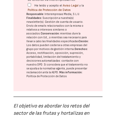
He leído y acepto el
Aviso Legal
y la
Política de Protección de Datos
Responsable:
Interempresas Media, S.L.U.
Finalidades:
Suscripción a nuestra(s)
newsletter(s). Gestión de cuenta de usuario.
Envío de emails relacionados con la misma o
relativos a intereses similares o
asociados.
Conservación:
mientras dure la
relación con Ud., o mientras sea necesario para
llevar a cabo las finalidades especificadas
Cesión:
Los datos pueden cederse a otras
empresas del
grupo
por motivos de gestión interna.
Derechos:
Acceso, rectificación, oposición, supresión,
portabilidad, limitación del tratatamiento y
decisiones automatizadas:
contacte con
nuestro DPD
. Si considera que el tratamiento no
se ajusta a la normativa vigente, puede presentar
reclamación ante la
AEPD
.
Más información:
Política de Protección de Datos
El objetivo es abordar los retos del
sector de las frutas y hortalizas en