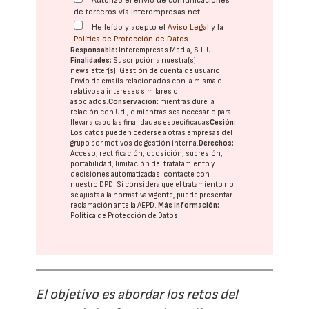
Autorizo el envío de comunicaciones
de terceros vía interempresas.net
He leído y acepto el
Aviso Legal
y la
Política de Protección de Datos
Responsable:
Interempresas Media, S.L.U.
Finalidades:
Suscripción a nuestra(s)
newsletter(s). Gestión de cuenta de usuario.
Envío de emails relacionados con la misma o
relativos a intereses similares o
asociados.
Conservación:
mientras dure la
relación con Ud., o mientras sea necesario para
llevar a cabo las finalidades especificadas
Cesión:
Los datos pueden cederse a otras
empresas del
grupo
por motivos de gestión interna.
Derechos:
Acceso, rectificación, oposición, supresión,
portabilidad, limitación del tratatamiento y
decisiones automatizadas:
contacte con
nuestro DPD
. Si considera que el tratamiento no
se ajusta a la normativa vigente, puede presentar
reclamación ante la
AEPD
.
Más información:
Política de Protección de Datos
El objetivo es abordar los retos del