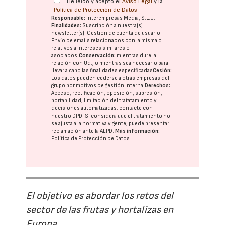
He leído y acepto el
Aviso Legal
y la
Política de Protección de Datos
Responsable:
Interempresas Media, S.L.U.
Finalidades:
Suscripción a nuestra(s)
newsletter(s). Gestión de cuenta de usuario.
Envío de emails relacionados con la misma o
relativos a intereses similares o
asociados.
Conservación:
mientras dure la
relación con Ud., o mientras sea necesario para
llevar a cabo las finalidades especificadas
Cesión:
Los datos pueden cederse a otras
empresas del
grupo
por motivos de gestión interna.
Derechos:
Acceso, rectificación, oposición, supresión,
portabilidad, limitación del tratatamiento y
decisiones automatizadas:
contacte con
nuestro DPD
. Si considera que el tratamiento no
se ajusta a la normativa vigente, puede presentar
reclamación ante la
AEPD
.
Más información:
Política de Protección de Datos
El objetivo es abordar los retos del
sector de las frutas y hortalizas en
Europa