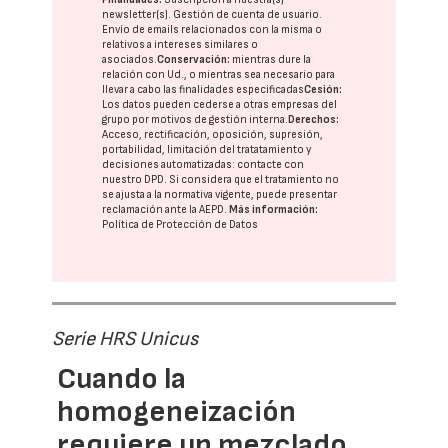
newsletter(s). Gestión de cuenta de usuario.
Envío de emails relacionados con la misma o
relativos a intereses similares o
asociados.
Conservación:
mientras dure la
relación con Ud., o mientras sea necesario para
llevar a cabo las finalidades especificadas
Cesión:
Los datos pueden cederse a otras
empresas del
grupo
por motivos de gestión interna.
Derechos:
Acceso, rectificación, oposición, supresión,
portabilidad, limitación del tratatamiento y
decisiones automatizadas:
contacte con
nuestro DPD
. Si considera que el tratamiento no
se ajusta a la normativa vigente, puede presentar
reclamación ante la
AEPD
.
Más información:
Política de Protección de Datos
Serie HRS Unicus
Cuando la
homogeneización
requiere un mezclado