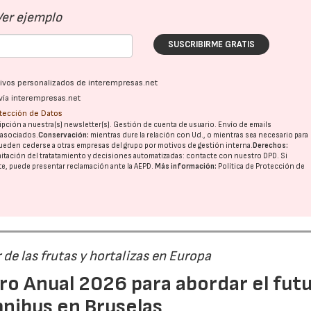
Ver ejemplo
SUSCRIBIRME GRATIS
ativos personalizados de interempresas.net
vía interempresas.net
otección de Datos
pción a nuestra(s) newsletter(s). Gestión de cuenta de usuario. Envío de emails
o asociados.
Conservación:
mientras dure la relación con Ud., o mientras sea necesario para
ueden cederse a otras
empresas del grupo
por motivos de gestión interna.
Derechos:
imitación del tratatamiento y decisiones automatizadas:
contacte con nuestro DPD
. Si
nte, puede presentar reclamación ante la
AEPD
.
Más información:
Política de Protección de
r de las frutas y hortalizas en Europa
ro Anual 2026 para abordar el fut
nibus en Bruselas