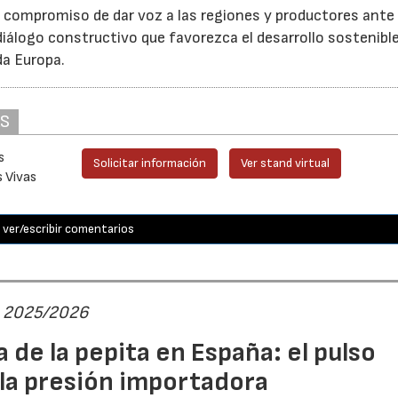
u compromiso de dar voz a las regiones y productores ante 
iálogo constructivo que favorezca el desarrollo sostenible
da Europa.
AS
s
Solicitar información
Ver stand virtual
s Vivas
ver/escribir comentarios
ta 2025/2026
 de la pepita en España: el pulso
 la presión importadora