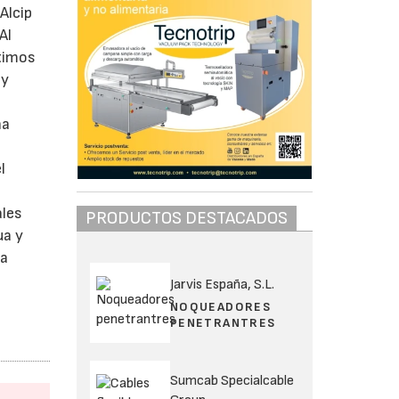
Alcip
Al
ptimos
 y
n
ha
l
ales
PRODUCTOS DESTACADOS
ua y
ua
Jarvis España, S.L.
NOQUEADORES
PENETRANTRES
Sumcab Specialcable