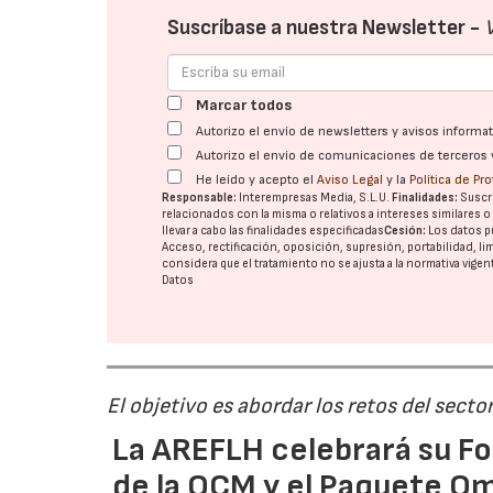
Suscríbase a nuestra Newsletter -
Marcar todos
Autorizo el envío de newsletters y avisos inform
Autorizo el envío de comunicaciones de terceros 
He leído y acepto el
Aviso Legal
y la
Política de Pr
Responsable:
Interempresas Media, S.L.U.
Finalidades:
Suscri
relacionados con la misma o relativos a intereses similares 
llevar a cabo las finalidades especificadas
Cesión:
Los datos p
Acceso, rectificación, oposición, supresión, portabilidad, l
considera que el tratamiento no se ajusta a la normativa vige
Datos
El objetivo es abordar los retos del secto
La AREFLH celebrará su Fo
de la OCM y el Paquete Om