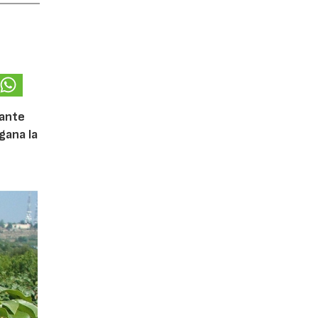
iante
gana la