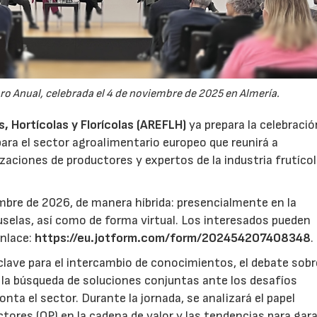
oro Anual, celebrada el 4 de noviembre de 2025 en Almería.
 Hortícolas y Florícolas (AREFLH)
ya prepara la celebració
ara el sector agroalimentario europeo que reunirá a
zaciones de productores y expertos de la industria frutícol
mbre de 2026, de manera híbrida: presencialmente en la
selas, así como de forma virtual. Los interesados pueden
enlace:
https://eu.jotform.com/form/202454207408348
.
lave para el intercambio de conocimientos, el debate sobr
y la búsqueda de soluciones conjuntas ante los desafíos
ta el sector. Durante la jornada, se analizará el papel
ores (OP) en la cadena de valor y las tendencias para gar