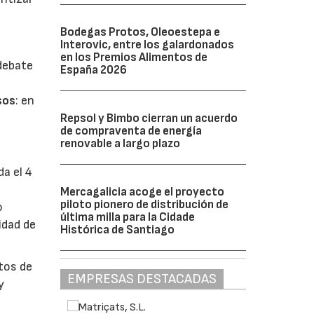
Bodegas Protos, Oleoestepa e
Interovic, entre los galardonados
en los Premios Alimentos de
 debate
España 2026
sos
: en
Repsol y Bimbo cierran un acuerdo
de compraventa de energía
renovable a largo plazo
da el 4
Mercagalicia acoge el proyecto
piloto pionero de distribución de
o
última milla para la Cidade
idad de
Histórica de Santiago
ctos de
EMPRESAS DESTACADAS
y