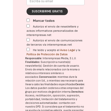
SUSCRIBIRME GRATIS
Marcar todos
Autorizo el envío de newsletters y
avisos informativos personalizados de
interempresas.net
Autorizo el envío de comunicaciones
de terceros vía interempresas.net
He leído y acepto el
Aviso Legal
y la
Política de Protección de Datos
Responsable:
Interempresas Media, S.L.U.
Finalidades:
Suscripción a nuestra(s)
newsletter(s). Gestión de cuenta de usuario.
Envío de emails relacionados con la misma o
relativos a intereses similares o
asociados.
Conservación:
mientras dure la
relación con Ud., o mientras sea necesario para
llevar a cabo las finalidades especificadas
Cesión:
Los datos pueden cederse a otras
empresas del
grupo
por motivos de gestión interna.
Derechos:
Acceso, rectificación, oposición, supresión,
portabilidad, limitación del tratatamiento y
decisiones automatizadas:
contacte con
nuestro DPD
. Si considera que el tratamiento no
se ajusta a la normativa vigente, puede presentar