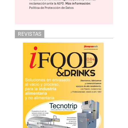
reclamación ante la
AEPD
.
Más información:
Política de Protección de Datos
REVISTAS