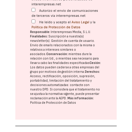
interempresas.net
Autorizo el envío de comunicaciones
de terceros vía interempresas.net
He leído y acepto el
Aviso Legal
y la
Política de Protección de Datos
Responsable:
Interempresas Media, S.L.U.
Finalidades:
Suscripción a nuestra(s)
newsletter(s). Gestión de cuenta de usuario.
Envío de emails relacionados con la misma o
relativos a intereses similares o
asociados.
Conservación:
mientras dure la
relación con Ud., o mientras sea necesario para
llevar a cabo las finalidades especificadas
Cesión:
Los datos pueden cederse a otras
empresas del
grupo
por motivos de gestión interna.
Derechos:
Acceso, rectificación, oposición, supresión,
portabilidad, limitación del tratatamiento y
decisiones automatizadas:
contacte con
nuestro DPD
. Si considera que el tratamiento no
se ajusta a la normativa vigente, puede presentar
reclamación ante la
AEPD
.
Más información:
Política de Protección de Datos