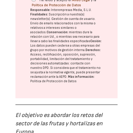
He leído y acepto el
Aviso Legal
y la
Política de Protección de Datos
Responsable:
Interempresas Media, S.L.U.
Finalidades:
Suscripción a nuestra(s)
newsletter(s). Gestión de cuenta de usuario.
Envío de emails relacionados con la misma o
relativos a intereses similares o
asociados.
Conservación:
mientras dure la
relación con Ud., o mientras sea necesario para
llevar a cabo las finalidades especificadas
Cesión:
Los datos pueden cederse a otras
empresas del
grupo
por motivos de gestión interna.
Derechos:
Acceso, rectificación, oposición, supresión,
portabilidad, limitación del tratatamiento y
decisiones automatizadas:
contacte con
nuestro DPD
. Si considera que el tratamiento no
se ajusta a la normativa vigente, puede presentar
reclamación ante la
AEPD
.
Más información:
Política de Protección de Datos
El objetivo es abordar los retos del
sector de las frutas y hortalizas en
Europa