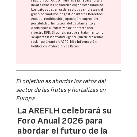
relación con Ud., o mientras sea necesario para
llevar a cabo las finalidades especificadas
Cesión:
Los datos pueden cederse a otras
empresas del
grupo
por motivos de gestión interna.
Derechos:
Acceso, rectificación, oposición, supresión,
portabilidad, limitación del tratatamiento y
decisiones automatizadas:
contacte con
nuestro DPD
. Si considera que el tratamiento no
se ajusta a la normativa vigente, puede presentar
reclamación ante la
AEPD
.
Más información:
Política de Protección de Datos
El objetivo es abordar los retos del
sector de las frutas y hortalizas en
Europa
La AREFLH celebrará su
Foro Anual 2026 para
abordar el futuro de la