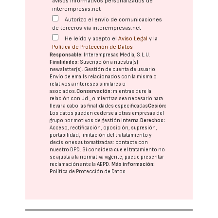
avisos informativos personalizados de
interempresas.net
Autorizo el envío de comunicaciones
de terceros vía interempresas.net
He leído y acepto el
Aviso Legal
y la
Política de Protección de Datos
Responsable:
Interempresas Media, S.L.U.
Finalidades:
Suscripción a nuestra(s)
newsletter(s). Gestión de cuenta de usuario.
Envío de emails relacionados con la misma o
relativos a intereses similares o
asociados.
Conservación:
mientras dure la
relación con Ud., o mientras sea necesario para
llevar a cabo las finalidades especificadas
Cesión:
Los datos pueden cederse a otras
empresas del
grupo
por motivos de gestión interna.
Derechos:
Acceso, rectificación, oposición, supresión,
portabilidad, limitación del tratatamiento y
decisiones automatizadas:
contacte con
nuestro DPD
. Si considera que el tratamiento no
se ajusta a la normativa vigente, puede presentar
reclamación ante la
AEPD
.
Más información:
Política de Protección de Datos