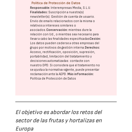
Política de Protección de Datos
Responsable:
Interempresas Media, S.L.U.
Finalidades:
Suscripción a nuestra(s)
newsletter(s). Gestión de cuenta de usuario.
Envío de emails relacionados con la misma o
relativos a intereses similares o
asociados.
Conservación:
mientras dure la
relación con Ud., o mientras sea necesario para
llevar a cabo las finalidades especificadas
Cesión:
Los datos pueden cederse a otras
empresas del
grupo
por motivos de gestión interna.
Derechos:
Acceso, rectificación, oposición, supresión,
portabilidad, limitación del tratatamiento y
decisiones automatizadas:
contacte con
nuestro DPD
. Si considera que el tratamiento no
se ajusta a la normativa vigente, puede presentar
reclamación ante la
AEPD
.
Más información:
Política de Protección de Datos
El objetivo es abordar los retos del
sector de las frutas y hortalizas en
Europa