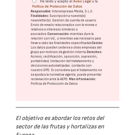
He leído y acepto el
Aviso Legal
y la
Política de Protección de Datos
Responsable:
Interempresas Media, S.L.U.
Finalidades:
Suscripción a nuestra(s)
newsletter(s). Gestión de cuenta de usuario.
Envío de emails relacionados con la misma o
relativos a intereses similares o
asociados.
Conservación:
mientras dure la
relación con Ud., o mientras sea necesario para
llevar a cabo las finalidades especificadas
Cesión:
Los datos pueden cederse a otras
empresas del
grupo
por motivos de gestión interna.
Derechos:
Acceso, rectificación, oposición, supresión,
portabilidad, limitación del tratatamiento y
decisiones automatizadas:
contacte con
nuestro DPD
. Si considera que el tratamiento no
se ajusta a la normativa vigente, puede presentar
reclamación ante la
AEPD
.
Más información:
Política de Protección de Datos
El objetivo es abordar los retos del
sector de las frutas y hortalizas en