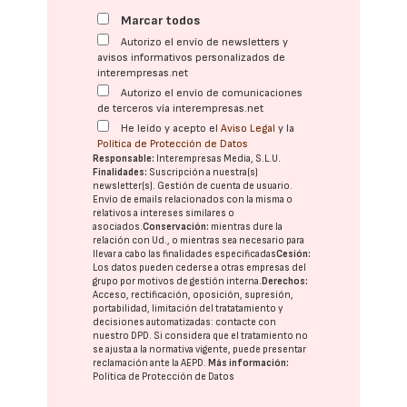
Marcar todos
Autorizo el envío de newsletters y
avisos informativos personalizados de
interempresas.net
Autorizo el envío de comunicaciones
de terceros vía interempresas.net
He leído y acepto el
Aviso Legal
y la
Política de Protección de Datos
Responsable:
Interempresas Media, S.L.U.
Finalidades:
Suscripción a nuestra(s)
newsletter(s). Gestión de cuenta de usuario.
Envío de emails relacionados con la misma o
relativos a intereses similares o
asociados.
Conservación:
mientras dure la
relación con Ud., o mientras sea necesario para
llevar a cabo las finalidades especificadas
Cesión:
Los datos pueden cederse a otras
empresas del
grupo
por motivos de gestión interna.
Derechos:
Acceso, rectificación, oposición, supresión,
portabilidad, limitación del tratatamiento y
decisiones automatizadas:
contacte con
nuestro DPD
. Si considera que el tratamiento no
se ajusta a la normativa vigente, puede presentar
reclamación ante la
AEPD
.
Más información:
Política de Protección de Datos