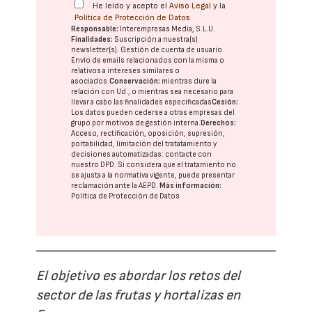
He leído y acepto el
Aviso Legal
y la
Política de Protección de Datos
Responsable:
Interempresas Media, S.L.U.
Finalidades:
Suscripción a nuestra(s)
newsletter(s). Gestión de cuenta de usuario.
Envío de emails relacionados con la misma o
relativos a intereses similares o
asociados.
Conservación:
mientras dure la
relación con Ud., o mientras sea necesario para
llevar a cabo las finalidades especificadas
Cesión:
Los datos pueden cederse a otras
empresas del
grupo
por motivos de gestión interna.
Derechos:
Acceso, rectificación, oposición, supresión,
portabilidad, limitación del tratatamiento y
decisiones automatizadas:
contacte con
nuestro DPD
. Si considera que el tratamiento no
se ajusta a la normativa vigente, puede presentar
reclamación ante la
AEPD
.
Más información:
Política de Protección de Datos
El objetivo es abordar los retos del
sector de las frutas y hortalizas en