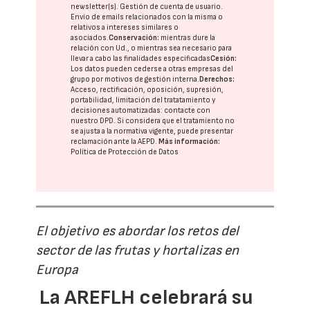
newsletter(s). Gestión de cuenta de usuario.
Envío de emails relacionados con la misma o
relativos a intereses similares o
asociados.
Conservación:
mientras dure la
relación con Ud., o mientras sea necesario para
llevar a cabo las finalidades especificadas
Cesión:
Los datos pueden cederse a otras
empresas del
grupo
por motivos de gestión interna.
Derechos:
Acceso, rectificación, oposición, supresión,
portabilidad, limitación del tratatamiento y
decisiones automatizadas:
contacte con
nuestro DPD
. Si considera que el tratamiento no
se ajusta a la normativa vigente, puede presentar
reclamación ante la
AEPD
.
Más información:
Política de Protección de Datos
El objetivo es abordar los retos del
sector de las frutas y hortalizas en
Europa
La AREFLH celebrará su