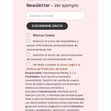
Newsletter -
Ver ejemplo
SUSCRIBIRME GRATIS
Marcar todos
Autorizo el envío de newsletters y
avisos informativos personalizados de
interempresas.net
Autorizo el envío de comunicaciones
de terceros vía interempresas.net
He leído y acepto el
Aviso Legal
y la
Política de Protección de Datos
Responsable:
Interempresas Media, S.L.U.
Finalidades:
Suscripción a nuestra(s)
newsletter(s). Gestión de cuenta de usuario.
Envío de emails relacionados con la misma o
relativos a intereses similares o
asociados.
Conservación:
mientras dure la
relación con Ud., o mientras sea necesario para
llevar a cabo las finalidades especificadas
Cesión:
Los datos pueden cederse a otras
empresas del
grupo
por motivos de gestión interna.
Derechos:
Acceso, rectificación, oposición, supresión,