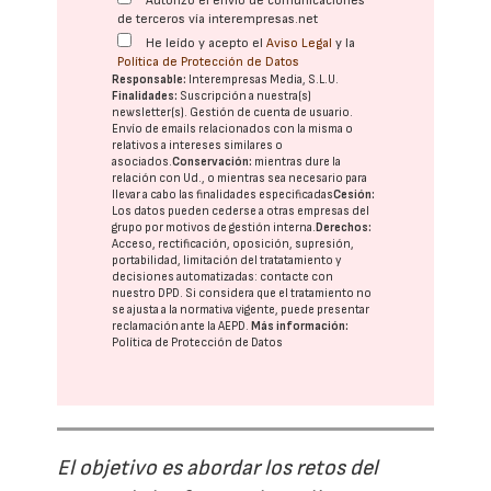
Autorizo el envío de comunicaciones
de terceros vía interempresas.net
He leído y acepto el
Aviso Legal
y la
Política de Protección de Datos
Responsable:
Interempresas Media, S.L.U.
Finalidades:
Suscripción a nuestra(s)
newsletter(s). Gestión de cuenta de usuario.
Envío de emails relacionados con la misma o
relativos a intereses similares o
asociados.
Conservación:
mientras dure la
relación con Ud., o mientras sea necesario para
llevar a cabo las finalidades especificadas
Cesión:
Los datos pueden cederse a otras
empresas del
grupo
por motivos de gestión interna.
Derechos:
Acceso, rectificación, oposición, supresión,
portabilidad, limitación del tratatamiento y
decisiones automatizadas:
contacte con
nuestro DPD
. Si considera que el tratamiento no
se ajusta a la normativa vigente, puede presentar
reclamación ante la
AEPD
.
Más información:
Política de Protección de Datos
El objetivo es abordar los retos del