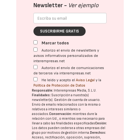
Newsletter -
Ver ejemplo
SUSCRIBIRME GRATIS
Marcar todos
Autorizo el envío de newsletters y
avisos informativos personalizados de
interempresas.net
Autorizo el envío de comunicaciones
de terceros vía interempresas.net
He leído y acepto el
Aviso Legal
y la
Política de Protección de Datos
Responsable:
Interempresas Media, S.L.U.
Finalidades:
Suscripción a nuestra(s)
newsletter(s). Gestión de cuenta de usuario.
Envío de emails relacionados con la misma o
relativos a intereses similares o
asociados.
Conservación:
mientras dure la
relación con Ud., o mientras sea necesario para
llevar a cabo las finalidades especificadas
Cesión:
Los datos pueden cederse a otras
empresas del
grupo
por motivos de gestión interna.
Derechos:
Acceso, rectificación, oposición, supresión,