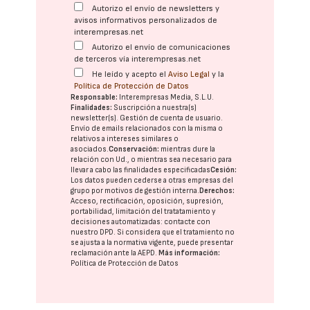
Autorizo el envío de newsletters y
avisos informativos personalizados de
interempresas.net
Autorizo el envío de comunicaciones
de terceros vía interempresas.net
He leído y acepto el
Aviso Legal
y la
Política de Protección de Datos
Responsable:
Interempresas Media, S.L.U.
Finalidades:
Suscripción a nuestra(s)
newsletter(s). Gestión de cuenta de usuario.
Envío de emails relacionados con la misma o
relativos a intereses similares o
asociados.
Conservación:
mientras dure la
relación con Ud., o mientras sea necesario para
llevar a cabo las finalidades especificadas
Cesión:
Los datos pueden cederse a otras
empresas del
grupo
por motivos de gestión interna.
Derechos:
Acceso, rectificación, oposición, supresión,
portabilidad, limitación del tratatamiento y
decisiones automatizadas:
contacte con
nuestro DPD
. Si considera que el tratamiento no
se ajusta a la normativa vigente, puede presentar
reclamación ante la
AEPD
.
Más información:
Política de Protección de Datos