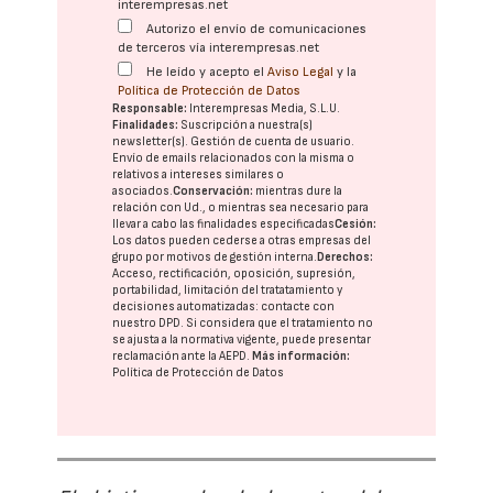
interempresas.net
Autorizo el envío de comunicaciones
de terceros vía interempresas.net
He leído y acepto el
Aviso Legal
y la
Política de Protección de Datos
Responsable:
Interempresas Media, S.L.U.
Finalidades:
Suscripción a nuestra(s)
newsletter(s). Gestión de cuenta de usuario.
Envío de emails relacionados con la misma o
relativos a intereses similares o
asociados.
Conservación:
mientras dure la
relación con Ud., o mientras sea necesario para
llevar a cabo las finalidades especificadas
Cesión:
Los datos pueden cederse a otras
empresas del
grupo
por motivos de gestión interna.
Derechos:
Acceso, rectificación, oposición, supresión,
portabilidad, limitación del tratatamiento y
decisiones automatizadas:
contacte con
nuestro DPD
. Si considera que el tratamiento no
se ajusta a la normativa vigente, puede presentar
reclamación ante la
AEPD
.
Más información:
Política de Protección de Datos