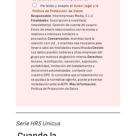
He leído y acepto el
Aviso Legal
y la
Política de Protección de Datos
Responsable:
Interempresas Media, S.L.U.
Finalidades:
Suscripción a nuestra(s)
newsletter(s). Gestión de cuenta de usuario.
Envío de emails relacionados con la misma o
relativos a intereses similares o
asociados.
Conservación:
mientras dure la
relación con Ud., o mientras sea necesario para
llevar a cabo las finalidades especificadas
Cesión:
Los datos pueden cederse a otras
empresas del
grupo
por motivos de gestión interna.
Derechos:
Acceso, rectificación, oposición, supresión,
portabilidad, limitación del tratatamiento y
decisiones automatizadas:
contacte con
nuestro DPD
. Si considera que el tratamiento no
se ajusta a la normativa vigente, puede presentar
reclamación ante la
AEPD
.
Más información:
Política de Protección de Datos
Serie HRS Unicus
Cuando la