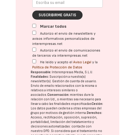
SUSCRIBIRME GRATIS
Marcar todos
Autorizo el envío de newsletters y
avisos informativos personalizados de
interempresas.net
Autorizo el envío de comunicaciones
de terceros vía interempresas.net
He leído y acepto el
Aviso Legal
y la
Política de Protección de Datos
Responsable:
Interempresas Media, S.L.U.
Finalidades:
Suscripción a nuestra(s)
newsletter(s). Gestión de cuenta de usuario.
Envío de emails relacionados con la misma o
relativos a intereses similares o
asociados.
Conservación:
mientras dure la
relación con Ud., o mientras sea necesario para
llevar a cabo las finalidades especificadas
Cesión:
Los datos pueden cederse a otras
empresas del
grupo
por motivos de gestión interna.
Derechos:
Acceso, rectificación, oposición, supresión,
portabilidad, limitación del tratatamiento y
decisiones automatizadas:
contacte con
nuestro DPD
. Si considera que el tratamiento no