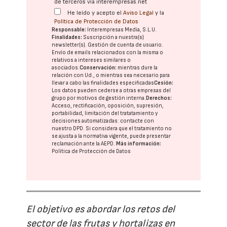
de terceros vía interempresas.net
He leído y acepto el
Aviso Legal
y la
Política de Protección de Datos
Responsable:
Interempresas Media, S.L.U.
Finalidades:
Suscripción a nuestra(s)
newsletter(s). Gestión de cuenta de usuario.
Envío de emails relacionados con la misma o
relativos a intereses similares o
asociados.
Conservación:
mientras dure la
relación con Ud., o mientras sea necesario para
llevar a cabo las finalidades especificadas
Cesión:
Los datos pueden cederse a otras
empresas del
grupo
por motivos de gestión interna.
Derechos:
Acceso, rectificación, oposición, supresión,
portabilidad, limitación del tratatamiento y
decisiones automatizadas:
contacte con
nuestro DPD
. Si considera que el tratamiento no
se ajusta a la normativa vigente, puede presentar
reclamación ante la
AEPD
.
Más información:
Política de Protección de Datos
El objetivo es abordar los retos del
sector de las frutas y hortalizas en