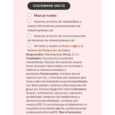
SUSCRIBIRME GRATIS
Marcar todos
Autorizo el envío de newsletters y
avisos informativos personalizados de
interempresas.net
Autorizo el envío de comunicaciones
de terceros vía interempresas.net
He leído y acepto el
Aviso Legal
y la
Política de Protección de Datos
Responsable:
Interempresas Media, S.L.U.
Finalidades:
Suscripción a nuestra(s)
newsletter(s). Gestión de cuenta de usuario.
Envío de emails relacionados con la misma o
relativos a intereses similares o
asociados.
Conservación:
mientras dure la
relación con Ud., o mientras sea necesario para
llevar a cabo las finalidades especificadas
Cesión:
Los datos pueden cederse a otras
empresas del
grupo
por motivos de gestión interna.
Derechos:
Acceso, rectificación, oposición, supresión,
portabilidad, limitación del tratatamiento y
decisiones automatizadas:
contacte con
nuestro DPD
. Si considera que el tratamiento no
se ajusta a la normativa vigente, puede presentar
reclamación ante la
AEPD
.
Más información: