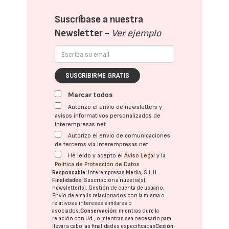
Suscríbase a nuestra
Newsletter -
Ver ejemplo
SUSCRIBIRME GRATIS
Marcar todos
Autorizo el envío de newsletters y
avisos informativos personalizados de
interempresas.net
Autorizo el envío de comunicaciones
de terceros vía interempresas.net
He leído y acepto el
Aviso Legal
y la
Política de Protección de Datos
Responsable:
Interempresas Media, S.L.U.
Finalidades:
Suscripción a nuestra(s)
newsletter(s). Gestión de cuenta de usuario.
Envío de emails relacionados con la misma o
relativos a intereses similares o
asociados.
Conservación:
mientras dure la
relación con Ud., o mientras sea necesario para
llevar a cabo las finalidades especificadas
Cesión: