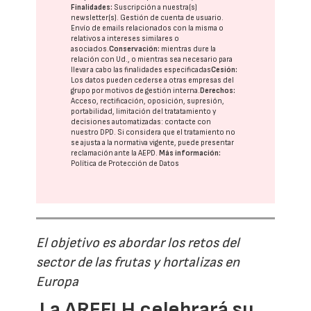
Finalidades:
Suscripción a nuestra(s)
newsletter(s). Gestión de cuenta de usuario.
Envío de emails relacionados con la misma o
relativos a intereses similares o
asociados.
Conservación:
mientras dure la
relación con Ud., o mientras sea necesario para
llevar a cabo las finalidades especificadas
Cesión:
Los datos pueden cederse a otras
empresas del
grupo
por motivos de gestión interna.
Derechos:
Acceso, rectificación, oposición, supresión,
portabilidad, limitación del tratatamiento y
decisiones automatizadas:
contacte con
nuestro DPD
. Si considera que el tratamiento no
se ajusta a la normativa vigente, puede presentar
reclamación ante la
AEPD
.
Más información:
Política de Protección de Datos
El objetivo es abordar los retos del
sector de las frutas y hortalizas en
Europa
La AREFLH celebrará su