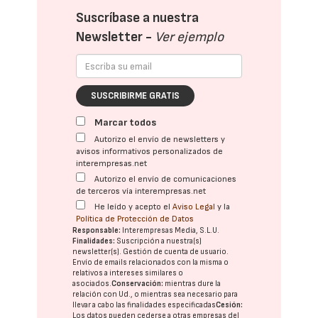
Suscríbase a nuestra
Newsletter -
Ver ejemplo
SUSCRIBIRME GRATIS
Marcar todos
Autorizo el envío de newsletters y
avisos informativos personalizados de
interempresas.net
Autorizo el envío de comunicaciones
de terceros vía interempresas.net
He leído y acepto el
Aviso Legal
y la
Política de Protección de Datos
Responsable:
Interempresas Media, S.L.U.
Finalidades:
Suscripción a nuestra(s)
newsletter(s). Gestión de cuenta de usuario.
Envío de emails relacionados con la misma o
relativos a intereses similares o
asociados.
Conservación:
mientras dure la
relación con Ud., o mientras sea necesario para
llevar a cabo las finalidades especificadas
Cesión:
Los datos pueden cederse a otras
empresas del