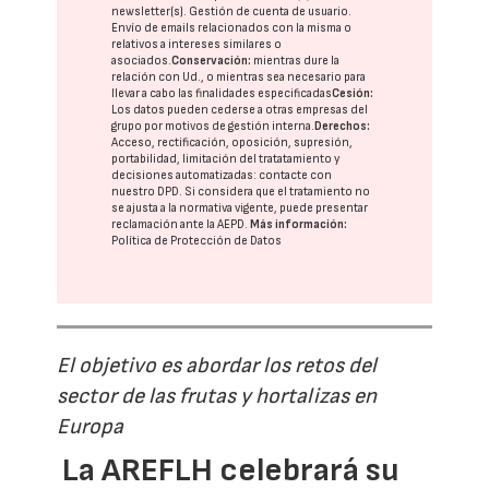
newsletter(s). Gestión de cuenta de usuario.
Envío de emails relacionados con la misma o
relativos a intereses similares o
asociados.
Conservación:
mientras dure la
relación con Ud., o mientras sea necesario para
llevar a cabo las finalidades especificadas
Cesión:
Los datos pueden cederse a otras
empresas del
grupo
por motivos de gestión interna.
Derechos:
Acceso, rectificación, oposición, supresión,
portabilidad, limitación del tratatamiento y
decisiones automatizadas:
contacte con
nuestro DPD
. Si considera que el tratamiento no
se ajusta a la normativa vigente, puede presentar
reclamación ante la
AEPD
.
Más información:
Política de Protección de Datos
El objetivo es abordar los retos del
sector de las frutas y hortalizas en
Europa
La AREFLH celebrará su