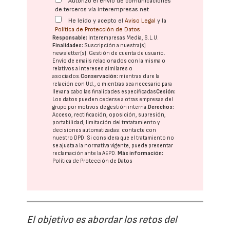
Autorizo el envío de comunicaciones
de terceros vía interempresas.net
He leído y acepto el
Aviso Legal
y la
Política de Protección de Datos
Responsable:
Interempresas Media, S.L.U.
Finalidades:
Suscripción a nuestra(s)
newsletter(s). Gestión de cuenta de usuario.
Envío de emails relacionados con la misma o
relativos a intereses similares o
asociados.
Conservación:
mientras dure la
relación con Ud., o mientras sea necesario para
llevar a cabo las finalidades especificadas
Cesión:
Los datos pueden cederse a otras
empresas del
grupo
por motivos de gestión interna.
Derechos:
Acceso, rectificación, oposición, supresión,
portabilidad, limitación del tratatamiento y
decisiones automatizadas:
contacte con
nuestro DPD
. Si considera que el tratamiento no
se ajusta a la normativa vigente, puede presentar
reclamación ante la
AEPD
.
Más información:
Política de Protección de Datos
El objetivo es abordar los retos del