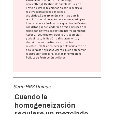
Finalidades:
Suscripción a nuestra(s)
newsletter(s). Gestión de cuenta de usuario.
Envío de emails relacionados con la misma o
relativos a intereses similares o
asociados.
Conservación:
mientras dure la
relación con Ud., o mientras sea necesario para
llevar a cabo las finalidades especificadas
Cesión:
Los datos pueden cederse a otras
empresas del
grupo
por motivos de gestión interna.
Derechos:
Acceso, rectificación, oposición, supresión,
portabilidad, limitación del tratatamiento y
decisiones automatizadas:
contacte con
nuestro DPD
. Si considera que el tratamiento no
se ajusta a la normativa vigente, puede presentar
reclamación ante la
AEPD
.
Más información:
Política de Protección de Datos
Serie HRS Unicus
Cuando la
homogeneización
requiere un mezclado