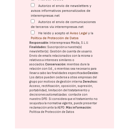
Autorizo el envío de newsletters y
avisos informativos personalizados de
interempresas.net
Autorizo el envío de comunicaciones
de terceros vía interempresas.net
He leído y acepto el
Aviso Legal
y la
Política de Protección de Datos
Responsable:
Interempresas Media, S.L.U.
Finalidades:
Suscripción a nuestra(s)
newsletter(s). Gestión de cuenta de usuario.
Envío de emails relacionados con la misma o
relativos a intereses similares o
asociados.
Conservación:
mientras dure la
relación con Ud., o mientras sea necesario para
llevar a cabo las finalidades especificadas
Cesión:
Los datos pueden cederse a otras
empresas del
grupo
por motivos de gestión interna.
Derechos:
Acceso, rectificación, oposición, supresión,
portabilidad, limitación del tratatamiento y
decisiones automatizadas:
contacte con
nuestro DPD
. Si considera que el tratamiento no
se ajusta a la normativa vigente, puede presentar
reclamación ante la
AEPD
.
Más información:
Política de Protección de Datos