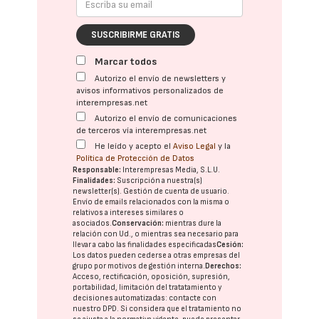
SUSCRIBIRME GRATIS
Marcar todos
Autorizo el envío de newsletters y
avisos informativos personalizados de
interempresas.net
Autorizo el envío de comunicaciones
de terceros vía interempresas.net
He leído y acepto el
Aviso Legal
y la
Política de Protección de Datos
Responsable:
Interempresas Media, S.L.U.
Finalidades:
Suscripción a nuestra(s)
newsletter(s). Gestión de cuenta de usuario.
Envío de emails relacionados con la misma o
relativos a intereses similares o
asociados.
Conservación:
mientras dure la
relación con Ud., o mientras sea necesario para
llevar a cabo las finalidades especificadas
Cesión:
Los datos pueden cederse a otras
empresas del
grupo
por motivos de gestión interna.
Derechos:
Acceso, rectificación, oposición, supresión,
portabilidad, limitación del tratatamiento y
decisiones automatizadas:
contacte con
nuestro DPD
. Si considera que el tratamiento no