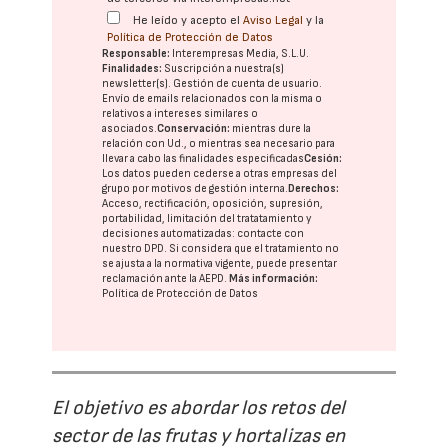
He leído y acepto el
Aviso Legal
y la
Política de Protección de Datos
Responsable:
Interempresas Media, S.L.U.
Finalidades:
Suscripción a nuestra(s)
newsletter(s). Gestión de cuenta de usuario.
Envío de emails relacionados con la misma o
relativos a intereses similares o
asociados.
Conservación:
mientras dure la
relación con Ud., o mientras sea necesario para
llevar a cabo las finalidades especificadas
Cesión:
Los datos pueden cederse a otras
empresas del
grupo
por motivos de gestión interna.
Derechos:
Acceso, rectificación, oposición, supresión,
portabilidad, limitación del tratatamiento y
decisiones automatizadas:
contacte con
nuestro DPD
. Si considera que el tratamiento no
se ajusta a la normativa vigente, puede presentar
reclamación ante la
AEPD
.
Más información:
Política de Protección de Datos
El objetivo es abordar los retos del
sector de las frutas y hortalizas en