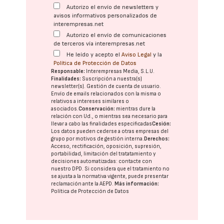
Autorizo el envío de newsletters y
avisos informativos personalizados de
interempresas.net
Autorizo el envío de comunicaciones
de terceros vía interempresas.net
He leído y acepto el
Aviso Legal
y la
Política de Protección de Datos
Responsable:
Interempresas Media, S.L.U.
Finalidades:
Suscripción a nuestra(s)
newsletter(s). Gestión de cuenta de usuario.
Envío de emails relacionados con la misma o
relativos a intereses similares o
asociados.
Conservación:
mientras dure la
relación con Ud., o mientras sea necesario para
llevar a cabo las finalidades especificadas
Cesión:
Los datos pueden cederse a otras
empresas del
grupo
por motivos de gestión interna.
Derechos:
Acceso, rectificación, oposición, supresión,
portabilidad, limitación del tratatamiento y
decisiones automatizadas:
contacte con
nuestro DPD
. Si considera que el tratamiento no
se ajusta a la normativa vigente, puede presentar
reclamación ante la
AEPD
.
Más información:
Política de Protección de Datos