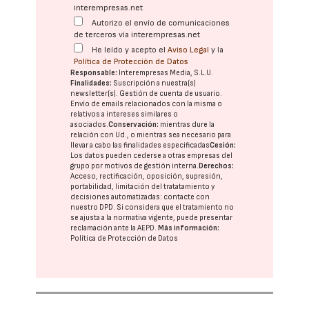
interempresas.net
Autorizo el envío de comunicaciones
de terceros vía interempresas.net
He leído y acepto el
Aviso Legal
y la
Política de Protección de Datos
Responsable:
Interempresas Media, S.L.U.
Finalidades:
Suscripción a nuestra(s)
newsletter(s). Gestión de cuenta de usuario.
Envío de emails relacionados con la misma o
relativos a intereses similares o
asociados.
Conservación:
mientras dure la
relación con Ud., o mientras sea necesario para
llevar a cabo las finalidades especificadas
Cesión:
Los datos pueden cederse a otras
empresas del
grupo
por motivos de gestión interna.
Derechos:
Acceso, rectificación, oposición, supresión,
portabilidad, limitación del tratatamiento y
decisiones automatizadas:
contacte con
nuestro DPD
. Si considera que el tratamiento no
se ajusta a la normativa vigente, puede presentar
reclamación ante la
AEPD
.
Más información:
Política de Protección de Datos