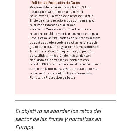
Política de Protección de Datos
Responsable:
Interempresas Media, S.L.U.
Finalidades:
Suscripción a nuestra(s)
newsletter(s). Gestión de cuenta de usuario.
Envío de emails relacionados con la misma o
relativos a intereses similares o
asociados.
Conservación:
mientras dure la
relación con Ud., o mientras sea necesario para
llevar a cabo las finalidades especificadas
Cesión:
Los datos pueden cederse a otras
empresas del
grupo
por motivos de gestión interna.
Derechos:
Acceso, rectificación, oposición, supresión,
portabilidad, limitación del tratatamiento y
decisiones automatizadas:
contacte con
nuestro DPD
. Si considera que el tratamiento no
se ajusta a la normativa vigente, puede presentar
reclamación ante la
AEPD
.
Más información:
Política de Protección de Datos
El objetivo es abordar los retos del
sector de las frutas y hortalizas en
Europa