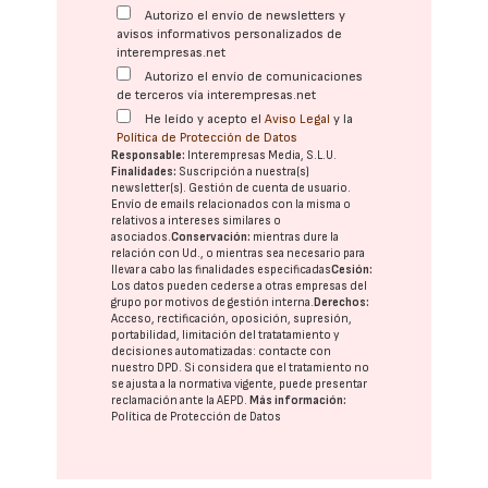
Autorizo el envío de newsletters y
avisos informativos personalizados de
interempresas.net
Autorizo el envío de comunicaciones
de terceros vía interempresas.net
He leído y acepto el
Aviso Legal
y la
Política de Protección de Datos
Responsable:
Interempresas Media, S.L.U.
Finalidades:
Suscripción a nuestra(s)
newsletter(s). Gestión de cuenta de usuario.
Envío de emails relacionados con la misma o
relativos a intereses similares o
asociados.
Conservación:
mientras dure la
relación con Ud., o mientras sea necesario para
llevar a cabo las finalidades especificadas
Cesión:
Los datos pueden cederse a otras
empresas del
grupo
por motivos de gestión interna.
Derechos:
Acceso, rectificación, oposición, supresión,
portabilidad, limitación del tratatamiento y
decisiones automatizadas:
contacte con
nuestro DPD
. Si considera que el tratamiento no
se ajusta a la normativa vigente, puede presentar
reclamación ante la
AEPD
.
Más información:
Política de Protección de Datos