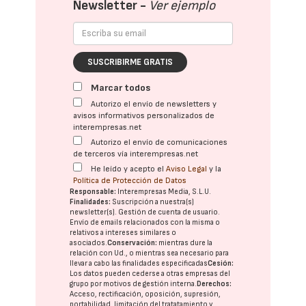
Newsletter -
Ver ejemplo
SUSCRIBIRME GRATIS
Marcar todos
Autorizo el envío de newsletters y
avisos informativos personalizados de
interempresas.net
Autorizo el envío de comunicaciones
de terceros vía interempresas.net
He leído y acepto el
Aviso Legal
y la
Política de Protección de Datos
Responsable:
Interempresas Media, S.L.U.
Finalidades:
Suscripción a nuestra(s)
newsletter(s). Gestión de cuenta de usuario.
Envío de emails relacionados con la misma o
relativos a intereses similares o
asociados.
Conservación:
mientras dure la
relación con Ud., o mientras sea necesario para
llevar a cabo las finalidades especificadas
Cesión:
Los datos pueden cederse a otras
empresas del
grupo
por motivos de gestión interna.
Derechos:
Acceso, rectificación, oposición, supresión,
portabilidad, limitación del tratatamiento y