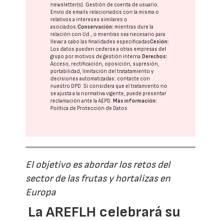
newsletter(s). Gestión de cuenta de usuario.
Envío de emails relacionados con la misma o
relativos a intereses similares o
asociados.
Conservación:
mientras dure la
relación con Ud., o mientras sea necesario para
llevar a cabo las finalidades especificadas
Cesión:
Los datos pueden cederse a otras
empresas del
grupo
por motivos de gestión interna.
Derechos:
Acceso, rectificación, oposición, supresión,
portabilidad, limitación del tratatamiento y
decisiones automatizadas:
contacte con
nuestro DPD
. Si considera que el tratamiento no
se ajusta a la normativa vigente, puede presentar
reclamación ante la
AEPD
.
Más información:
Política de Protección de Datos
El objetivo es abordar los retos del
sector de las frutas y hortalizas en
Europa
La AREFLH celebrará su