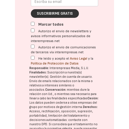
SUSCRIBIRME GRATIS
Marcar todos
Autorizo el envío de newsletters y
avisos informativos personalizados de
interempresas.net
Autorizo el envío de comunicaciones
de terceros vía interempresas.net
He leído y acepto el
Aviso Legal
y la
Política de Protección de Datos
Responsable:
Interempresas Media, S.L.U.
Finalidades:
Suscripción a nuestra(s)
newsletter(s). Gestión de cuenta de usuario.
Envío de emails relacionados con la misma o
relativos a intereses similares o
asociados.
Conservación:
mientras dure la
relación con Ud., o mientras sea necesario para
llevar a cabo las finalidades especificadas
Cesión:
Los datos pueden cederse a otras
empresas del
grupo
por motivos de gestión interna.
Derechos:
Acceso, rectificación, oposición, supresión,
portabilidad, limitación del tratatamiento y
decisiones automatizadas:
contacte con
nuestro DPD
. Si considera que el tratamiento no
se ajusta a la normativa vigente, puede presentar