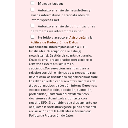
Marcar todos
Autorizo el envío de newsletters y
avisos informativos personalizados de
interempresas.net
Autorizo el envío de comunicaciones
de terceros vía interempresas.net
He leído y acepto el
Aviso Legal
y la
Política de Protección de Datos
Responsable:
Interempresas Media, S.L.U.
Finalidades:
Suscripción a nuestra(s)
newsletter(s). Gestión de cuenta de usuario.
Envío de emails relacionados con la misma o
relativos a intereses similares o
asociados.
Conservación:
mientras dure la
relación con Ud., o mientras sea necesario para
llevar a cabo las finalidades especificadas
Cesión:
Los datos pueden cederse a otras
empresas del
grupo
por motivos de gestión interna.
Derechos:
Acceso, rectificación, oposición, supresión,
portabilidad, limitación del tratatamiento y
decisiones automatizadas:
contacte con
nuestro DPD
. Si considera que el tratamiento no
se ajusta a la normativa vigente, puede presentar
reclamación ante la
AEPD
.
Más información:
Política de Protección de Datos