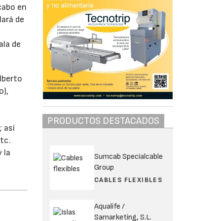
 cabo en
lará de
ala de
lberto
o),
,
PRODUCTOS DESTACADOS
 así
tc.
 la
Sumcab Specialcable
Group
CABLES FLEXIBLES
Aqualife /
Samarketing, S.L.