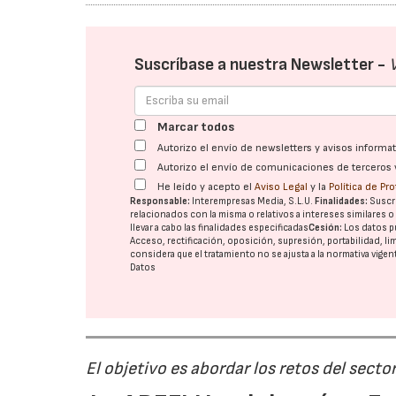
Suscríbase a nuestra Newsletter -
Marcar todos
Autorizo el envío de newsletters y avisos inform
Autorizo el envío de comunicaciones de terceros 
He leído y acepto el
Aviso Legal
y la
Política de Pr
Responsable:
Interempresas Media, S.L.U.
Finalidades:
Suscri
relacionados con la misma o relativos a intereses similares 
llevar a cabo las finalidades especificadas
Cesión:
Los datos p
Acceso, rectificación, oposición, supresión, portabilidad, l
considera que el tratamiento no se ajusta a la normativa vige
Datos
El objetivo es abordar los retos del secto