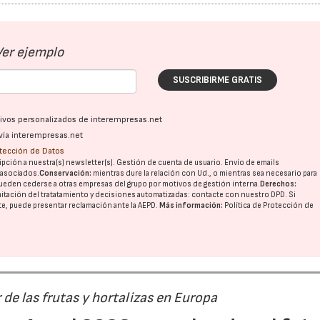
Ver ejemplo
SUSCRIBIRME GRATIS
ativos personalizados de interempresas.net
vía interempresas.net
otección de Datos
pción a nuestra(s) newsletter(s). Gestión de cuenta de usuario. Envío de emails
o asociados.
Conservación:
mientras dure la relación con Ud., o mientras sea necesario para
ueden cederse a otras
empresas del grupo
por motivos de gestión interna.
Derechos:
imitación del tratatamiento y decisiones automatizadas:
contacte con nuestro DPD
. Si
nte, puede presentar reclamación ante la
AEPD
.
Más información:
Política de Protección de
r de las frutas y hortalizas en Europa