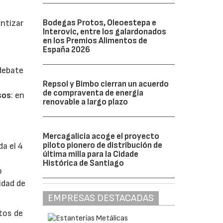
Bodegas Protos, Oleoestepa e
antizar
Interovic, entre los galardonados
en los Premios Alimentos de
España 2026
 debate
Repsol y Bimbo cierran un acuerdo
de compraventa de energía
sos
: en
renovable a largo plazo
Mercagalicia acoge el proyecto
piloto pionero de distribución de
da el 4
última milla para la Cidade
Histórica de Santiago
o
idad de
EMPRESAS DESTACADAS
ctos de