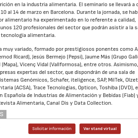
ición en la industria alimentaria. El seminario se llevará a
l 10 al 14 de marzo en Barcelona. Durante la jornada, se hab
r alimentario ha experimentado en lo referente a calidad,
unos 120 profesionales del sector que podrán asistir a la s
 tecnología alimentaria.
ma muy variado, formado por prestigiosos ponentes como A
ernod Ricard), Jesús Bermejo (Pepsi), Jaume Más (Grupo Gall
(Mapa), Vicenç Vidal (Vallformosa), entre otros. Asimismo
presas expertas del sector, que dispondrán de una sala de
istemas Genómicos, Schafer, iteligence, SAP, MilTek, Olzet;
taria (ACSA), Trace Tecnologías, Opticon, Toshiba (DVD), e
n Española de Industrias de Alimentación y Bebidas (Fiab) y
Revista Alimentaria, Canal Dis y Data Collection.
AS
.
Solicitar información
Ver stand virtual