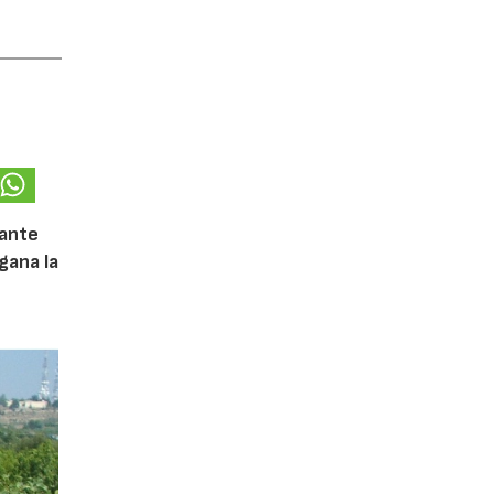
iante
gana la