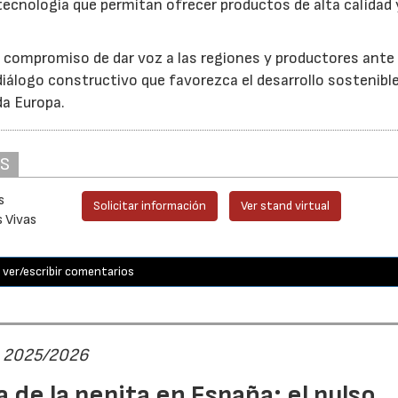
tecnología que permitan ofrecer productos de alta calidad 
u compromiso de dar voz a las regiones y productores ante 
iálogo constructivo que favorezca el desarrollo sostenible
da Europa.
AS
s
Solicitar información
Ver stand virtual
s Vivas
ver/escribir comentarios
ta 2025/2026
 de la pepita en España: el pulso