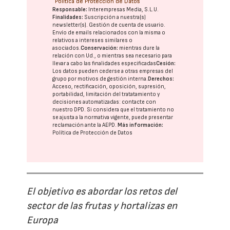
Política de Protección de Datos
Responsable:
Interempresas Media, S.L.U.
Finalidades:
Suscripción a nuestra(s)
newsletter(s). Gestión de cuenta de usuario.
Envío de emails relacionados con la misma o
relativos a intereses similares o
asociados.
Conservación:
mientras dure la
relación con Ud., o mientras sea necesario para
llevar a cabo las finalidades especificadas
Cesión:
Los datos pueden cederse a otras
empresas del
grupo
por motivos de gestión interna.
Derechos:
Acceso, rectificación, oposición, supresión,
portabilidad, limitación del tratatamiento y
decisiones automatizadas:
contacte con
nuestro DPD
. Si considera que el tratamiento no
se ajusta a la normativa vigente, puede presentar
reclamación ante la
AEPD
.
Más información:
Política de Protección de Datos
El objetivo es abordar los retos del
sector de las frutas y hortalizas en
Europa