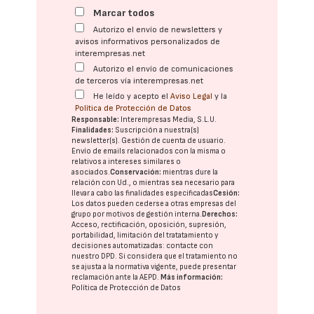
Marcar todos
Autorizo el envío de newsletters y
avisos informativos personalizados de
interempresas.net
Autorizo el envío de comunicaciones
de terceros vía interempresas.net
He leído y acepto el
Aviso Legal
y la
Política de Protección de Datos
Responsable:
Interempresas Media, S.L.U.
Finalidades:
Suscripción a nuestra(s)
newsletter(s). Gestión de cuenta de usuario.
Envío de emails relacionados con la misma o
relativos a intereses similares o
asociados.
Conservación:
mientras dure la
relación con Ud., o mientras sea necesario para
llevar a cabo las finalidades especificadas
Cesión:
Los datos pueden cederse a otras
empresas del
grupo
por motivos de gestión interna.
Derechos:
Acceso, rectificación, oposición, supresión,
portabilidad, limitación del tratatamiento y
decisiones automatizadas:
contacte con
nuestro DPD
. Si considera que el tratamiento no
se ajusta a la normativa vigente, puede presentar
reclamación ante la
AEPD
.
Más información:
Política de Protección de Datos