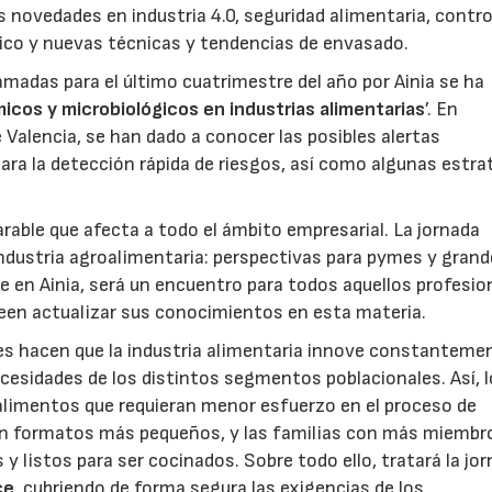
s novedades en industria 4.0, seguridad alimentaria, contro
nico y nuevas técnicas y tendencias de envasado.
amadas para el último cuatrimestre del año por Ainia se ha
icos y microbiológicos en industrias alimentarias
’. En
 Valencia, se han dado a conocer las posibles alertas
para la detección rápida de riesgos, así como algunas estra
arable que afecta a todo el ámbito empresarial. La jornada
industria agroalimentaria: perspectivas para pymes y gran
e en Ainia, será un encuentro para todos aquellos profesio
seen actualizar sus conocimientos en esta materia.
es hacen que la industria alimentaria innove constanteme
cesidades de los distintos segmentos poblacionales. Así, 
alimentos que requieran menor esfuerzo en el proceso de
en formatos más pequeños, y las familias con más miembr
 y listos para ser cocinados. Sobre todo ello, tratará la jo
ce
, cubriendo de forma segura las exigencias de los