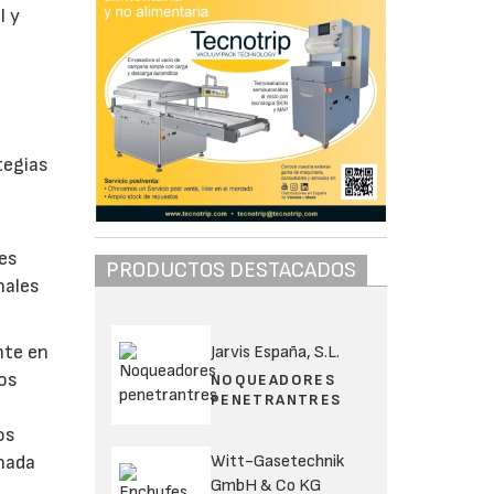
l y
tegias
des
PRODUCTOS DESTACADOS
nales
nte en
Jarvis España, S.L.
los
NOQUEADORES
PENETRANTRES
os
Witt-Gasetechnik
rnada
GmbH & Co KG