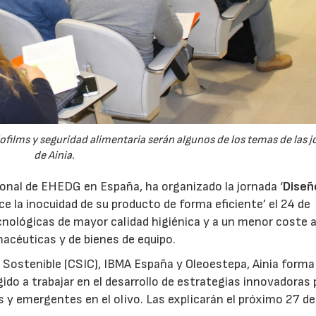
ofilms y seguridad alimentaria serán algunos de los temas de las 
de Ainia.
ional de EHEDG en España, ha organizado la jornada ‘
Diseñ
ice la inocuidad de su producto de forma eficiente’ el 24 de
cnológicas de mayor calidad higiénica y a un menor coste a
acéuticas y de bienes de equipo.
ra Sostenible (CSIC), IBMA España y Oleoestepa, Ainia forma
do a trabajar en el desarrollo de estrategias innovadoras 
21/07/2026
28/07/202
y emergentes en el olivo. Las explicarán el próximo 27 de