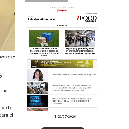
jornadas
o
 las
 parte
para el
6
21/07/2026