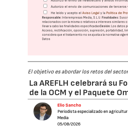
Autorizo el envío de newsletters y avisos inform
Autorizo el envío de comunicaciones de terceros 
He leído y acepto el
Aviso Legal
y la
Política de Pr
Responsable:
Interempresas Media, S.L.U.
Finalidades:
Suscri
relacionados con la misma o relativos a intereses similares 
llevar a cabo las finalidades especificadas
Cesión:
Los datos p
Acceso, rectificación, oposición, supresión, portabilidad, l
considera que el tratamiento no se ajusta a la normativa vige
Datos
El objetivo es abordar los retos del secto
La AREFLH celebrará su Fo
de la OCM y el Paquete Om
Elio Sancho
Periodista especializado en agricultu
Media
05/08/2026