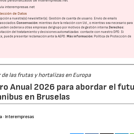
ativos personalizados de interempresas.net
vía interempresas.net
otección de Datos
pción a nuestra(s) newsletter(s). Gestión de cuenta de usuario. Envío de emails
o asociados.
Conservación:
mientras dure la relación con Ud., o mientras sea necesario para
ueden cederse a otras
empresas del grupo
por motivos de gestión interna.
Derechos:
imitación del tratatamiento y decisiones automatizadas:
contacte con nuestro DPD
. Si
nte, puede presentar reclamación ante la
AEPD
.
Más información:
Política de Protección de
r de las frutas y hortalizas en Europa
ro Anual 2026 para abordar el fut
nibus en Bruselas
ra
· Interempresas