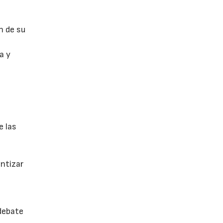
n de su
a y
e las
antizar
 debate