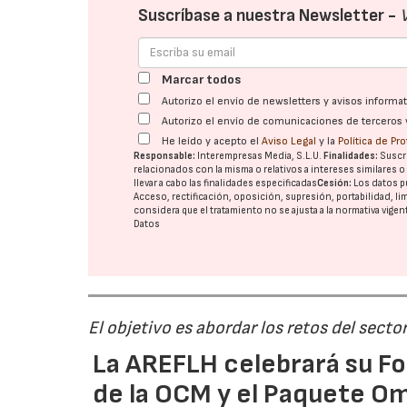
Suscríbase a nuestra Newsletter -
Marcar todos
Autorizo el envío de newsletters y avisos inform
Autorizo el envío de comunicaciones de terceros 
He leído y acepto el
Aviso Legal
y la
Política de Pr
Responsable:
Interempresas Media, S.L.U.
Finalidades:
Suscri
relacionados con la misma o relativos a intereses similares 
llevar a cabo las finalidades especificadas
Cesión:
Los datos p
Acceso, rectificación, oposición, supresión, portabilidad, l
considera que el tratamiento no se ajusta a la normativa vige
Datos
El objetivo es abordar los retos del secto
La AREFLH celebrará su Fo
de la OCM y el Paquete Om