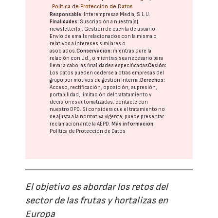
Política de Protección de Datos
Responsable:
Interempresas Media, S.L.U.
Finalidades:
Suscripción a nuestra(s)
newsletter(s). Gestión de cuenta de usuario.
Envío de emails relacionados con la misma o
relativos a intereses similares o
asociados.
Conservación:
mientras dure la
relación con Ud., o mientras sea necesario para
llevar a cabo las finalidades especificadas
Cesión:
Los datos pueden cederse a otras
empresas del
grupo
por motivos de gestión interna.
Derechos:
Acceso, rectificación, oposición, supresión,
portabilidad, limitación del tratatamiento y
decisiones automatizadas:
contacte con
nuestro DPD
. Si considera que el tratamiento no
se ajusta a la normativa vigente, puede presentar
reclamación ante la
AEPD
.
Más información:
Política de Protección de Datos
El objetivo es abordar los retos del
sector de las frutas y hortalizas en
Europa